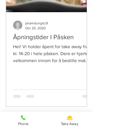
phamdungitc9
Oct 25, 2020
Åpningstider I Påsken
Hei! Vi holder åpent for take away fra
kl. 14-20 i hele påsken. Dere er hjertelig
velkommen innom for å bestille mat
hos oss! Mvh Japan...
Phone
Take Away